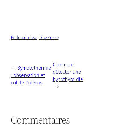
Endométriose
Grossesse
Comment
Symptothermie
←
détecter une
: observation et
hypothyroïdie
col de l’utérus
→
Commentaires