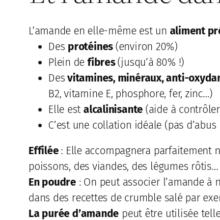
L’amande en elle-même est un
aliment pr
Des
protéines
(environ 20%)
Plein de
fibres
(jusqu’à 80% !)
Des
vitamines, minéraux, anti-oxyda
B2, vitamine E, phosphore, fer, zinc…)
Elle est
alcalinisante
(aide à contrôler
C’est une collation idéale (pas d’abus
Effilée
: Elle accompagnera parfaitement n
poissons, des viandes, des légumes rôtis…
En poudre
: On peut associer l’amande à n
dans des recettes de crumble salé par exem
La purée d’amande
peut être utilisée tell