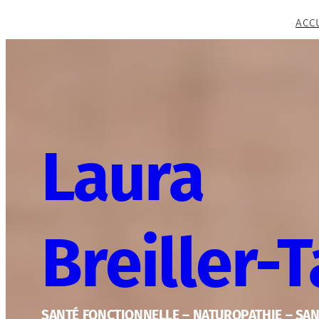
Aller
ACC
au
contenu
Laura
Breiller-
SANTÉ FONCTIONNELLE – NATUROPATHIE – SA