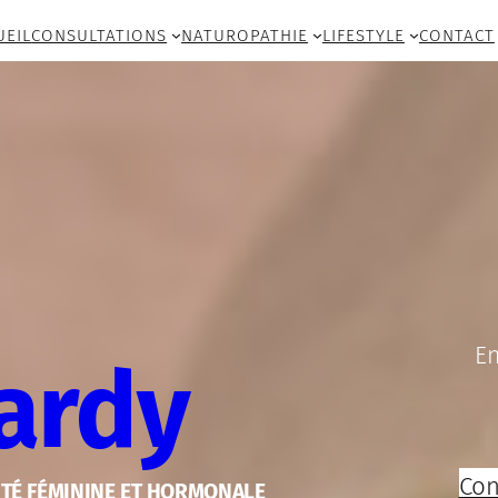
UEIL
CONSULTATIONS
NATUROPATHIE
LIFESTYLE
CONTACT
En
Tardy
Con
NTÉ FÉMININE ET HORMONALE