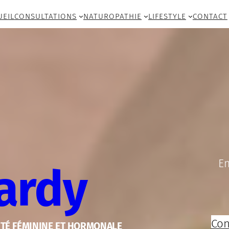
UEIL
CONSULTATIONS
NATUROPATHIE
LIFESTYLE
CONTACT
En
Tardy
Con
NTÉ FÉMININE ET HORMONALE