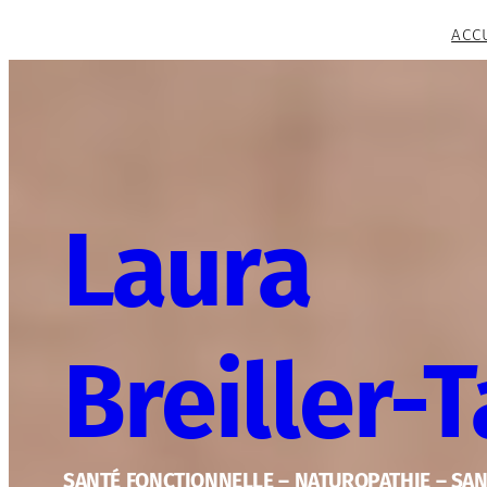
Aller
ACC
au
contenu
Laura
Breiller-
SANTÉ FONCTIONNELLE – NATUROPATHIE – SA