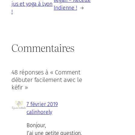
vegan – Recette
jus et yoga à Lyon
Indienne !
→
!
Commentaires
48 réponses à « Comment
débuter facilement avec le
kéfir »
7 février 2019
calinhorely
Bonjour,
J’ai une petite question,