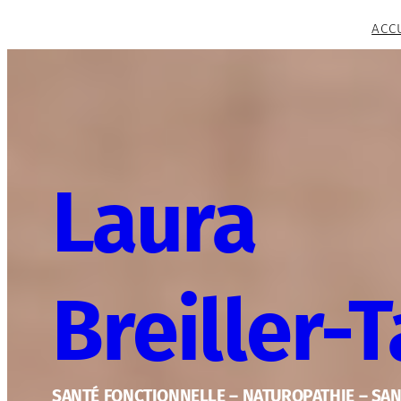
Aller
ACC
au
contenu
Laura
Breiller-
SANTÉ FONCTIONNELLE – NATUROPATHIE – SA