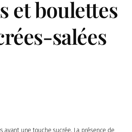
 et boulettes
crées-salées
ts ayant une touche sucrée. La présence de