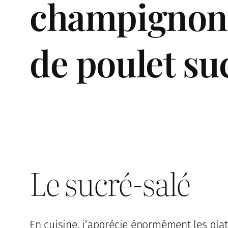
champignons
de poulet su
Le sucré-salé
En cuisine, j’apprécie énormément les pla